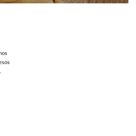
mos
besos
.